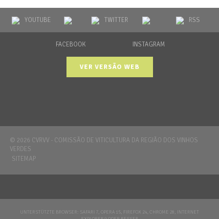
YOUTUBE
TWITTER
RSS
FACEBOOK
INSTAGRAM
VER VERSÃO WEB
©
2026 CVRVV - COMISSÃO DE VITICULTURA DA REGIÃO DOS VINHOS
VERDES
SITEMAP
UNTERSTÜTZTE BROWSER: SAFARI 7, OPERA 15, FIREFOX 24, CHROME 28, INTERNET